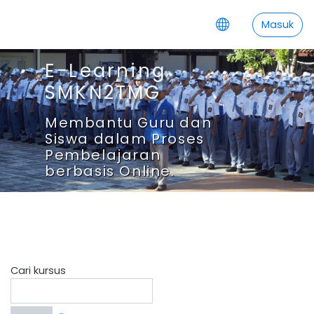
Loncat ke konten utama
Masuk
E-Learning
SMKN2TMG
Membantu Guru dan
Siswa dalam Proses
Pembelajaran
berbasis Online.
Cari kursus